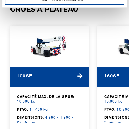
USE NECESSARY COOKIES ONLY
GRUES À PLATEAU
100SE
160SE
CAPACITÉ MAX. DE LA GRUE:
CAPACITÉ M
10,000 kg
16,000 kg
PTAC:
11,450 kg
PTAC:
16,700
DIMENSIONS:
4,980 x 1,900 x
DIMENSIONS
2,555 mm
2,845 mm