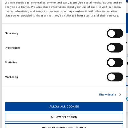
We use cookies to personalise content and ads, to provide social media features and to
analyse our traffic. We also share information about your use of our site with our social
media, advertising and analytics partners who may combine it with other information
that you’ve provided to them or that they’ve collected from your use of their services.
50E
90E
Consent
Necessary
Selection
CAPACITÉ MAX. DE LA GRUE:
CAPACITÉ M
5,000 kg
9,000 kg
Preferences
PTAC:
5,500 kg
PTAC:
9,000 
Statistics
DIMENSIONS:
3,030 x 1,400 x
DIMENSIONS
2,070 mm
2,355 mm
Marketing
DÉTAILS
DÉTAI
Show details
SPÉCIFICATIONS
SPÉCIFI
ALLOW ALL COOKIES
ALLOW SELECTION