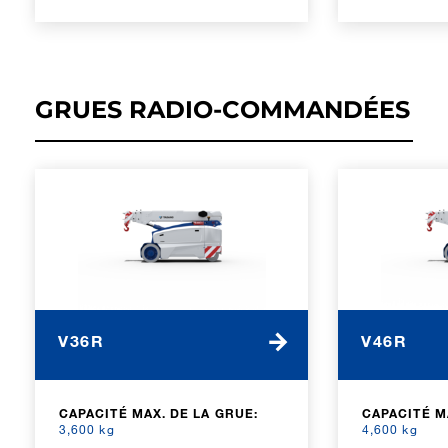
GRUES RADIO-COMMANDÉES
V36R
V46R
CAPACITÉ MAX. DE LA GRUE:
CAPACITÉ M
3,600 kg
4,600 kg