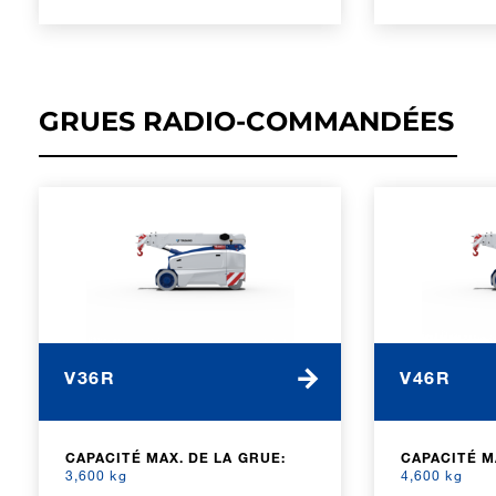
GRUES RADIO-COMMANDÉES
V36R
V46R
CAPACITÉ MAX. DE LA GRUE:
CAPACITÉ M
3,600 kg
4,600 kg