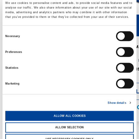
We use cookies to personalise content and ads, to provide social media features and to
analyse our traffic. We also share information about your use of our site with our social
media, advertising and analytics partners who may combine it with other information
that you’ve provided to them or that they’ve collected from your use of their services.
50E
90E
Consent
Necessary
Selection
CAPACITÉ MAX. DE LA GRUE:
CAPACITÉ M
5,000 kg
9,000 kg
Preferences
PTAC:
5,500 kg
PTAC:
9,000 
Statistics
DIMENSIONS:
3,030 x 1,400 x
DIMENSIONS
2,070 mm
2,355 mm
Marketing
DÉTAILS
DÉTAI
Show details
SPÉCIFICATIONS
SPÉCIFI
ALLOW ALL COOKIES
ALLOW SELECTION