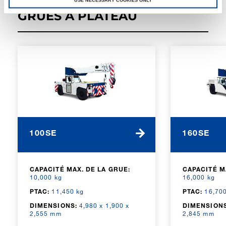
USE NECESSARY COOKIES ONLY
GRUES À PLATEAU
100SE
160SE
CAPACITÉ MAX. DE LA GRUE:
CAPACITÉ M
10,000 kg
16,000 kg
PTAC:
11,450 kg
PTAC:
16,700
DIMENSIONS:
4,980 x 1,900 x
DIMENSIONS
2,555 mm
2,845 mm