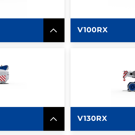
ICA
SC
V100RX
MAZIONI
ULTERI
ICA
SC
V130RX