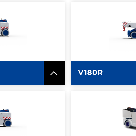
MAZIONI
ULTERI
ICA
SC
V180R
MAZIONI
ULTERI
ICA
SC