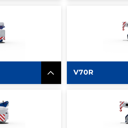
MAZIONI
ULTERI
ICA
SC
V70R
MAZIONI
ULTERI