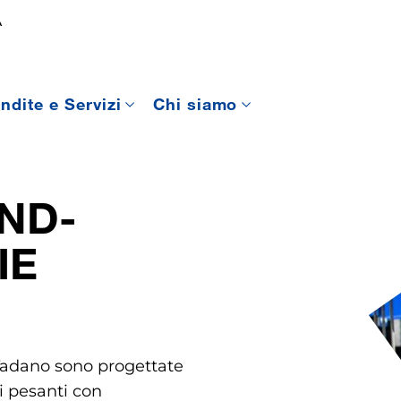
A
ndite e Servizi
Chi siamo
ND-
IE
 Tadano sono progettate
hi pesanti con