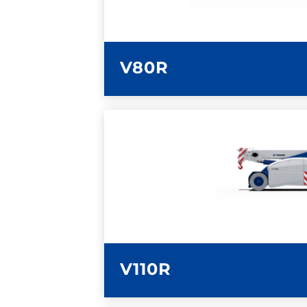
SCHEDA TECN
V80R
ULTERIORI INFOR
SCHEDA TECN
V110R