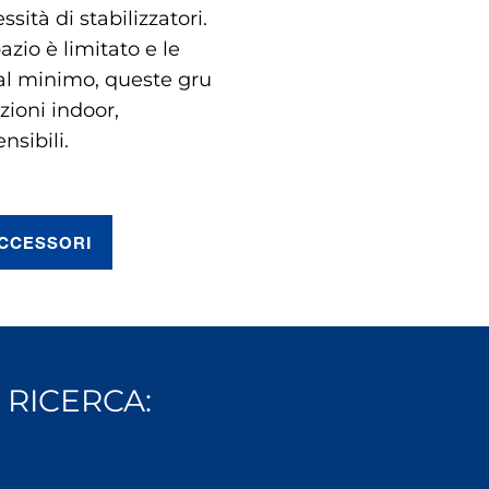
ssità di stabilizzatori.
zio è limitato e le
al minimo, queste gru
zioni indoor,
nsibili.
CCESSORI
 RICERCA: