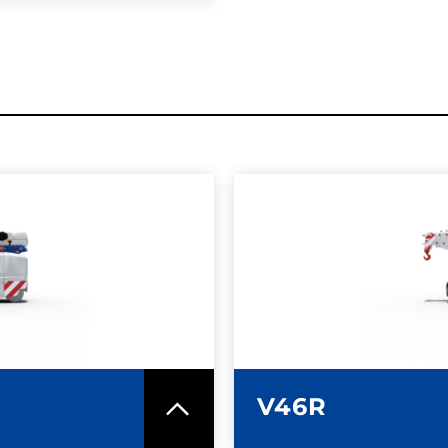
MAZIONI
ULTERI
ICA
SC
V46R