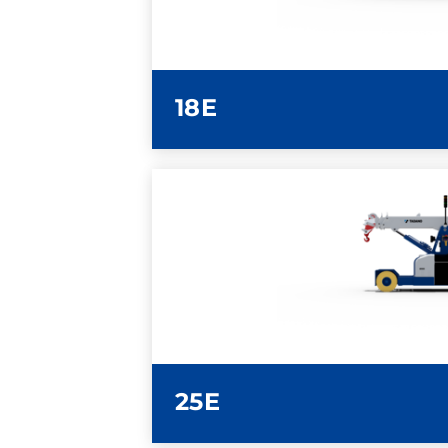
SCHEDA TECN
18E
ULTERIORI INFOR
SCHEDA TECN
25E