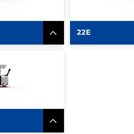
ICA
SC
22E
MAZIONI
ICA