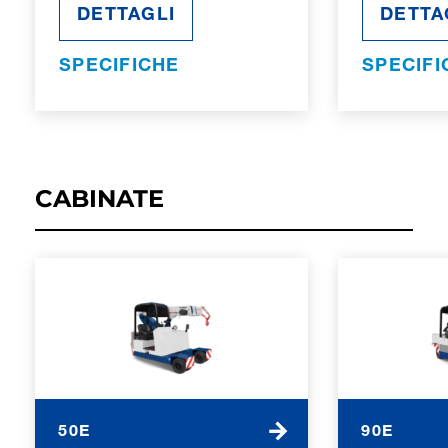
DETTAGLI
DETTA
SPECIFICHE
SPECIFI
CABINATE
50E
90E