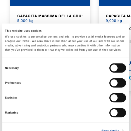
CAPACITÀ MASSIMA DELLA GRU:
CAPACITÀ M
5,000 kg
9,000 kg
PESO LORDO DEL VEICOLO:
PESO LORDO
This website uses cookies
5,500 kg
9,000 kg
We use cookies to personalise content and ads, to provide social media features and to
DIMENSIONI:
3,030 x 1,400 x
DIMENSIONI
analyse our traffic. We also share information about your use of our site with our social
2,070 mm
2,355 mm
media, advertising and analytics partners who may combine it with other information
that you’ve provided to them or that they’ve collected from your use of their services.
DETTAGLI
DETTA
Consent
Necessary
Selection
SPECIFICHE
SPECIFI
Preferences
Statistics
Marketing
CARRY DECK
Show details