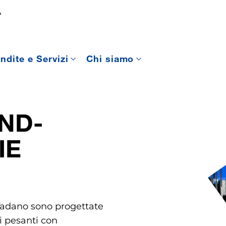
A
ndite e Servizi
Chi siamo
ND-
IE
 Tadano sono progettate
hi pesanti con