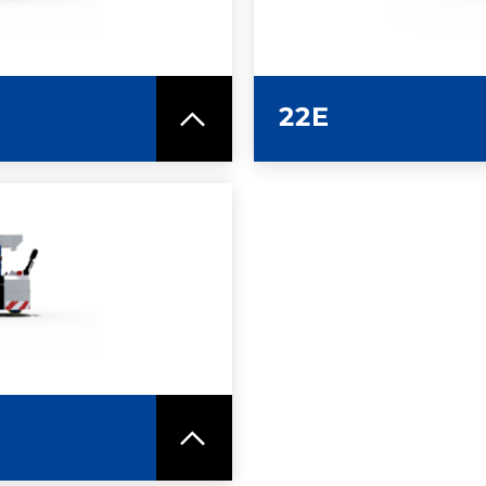
ICA
SC
22E
MAZIONI
ICA