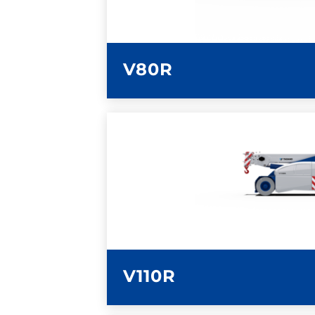
SCHEDA TECN
V80R
ULTERIORI INFOR
SCHEDA TECN
V110R