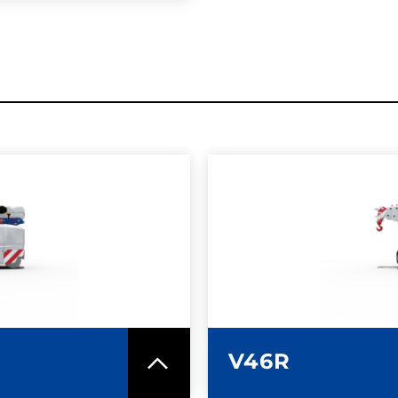
MAZIONI
ULTERI
ICA
SC
V46R