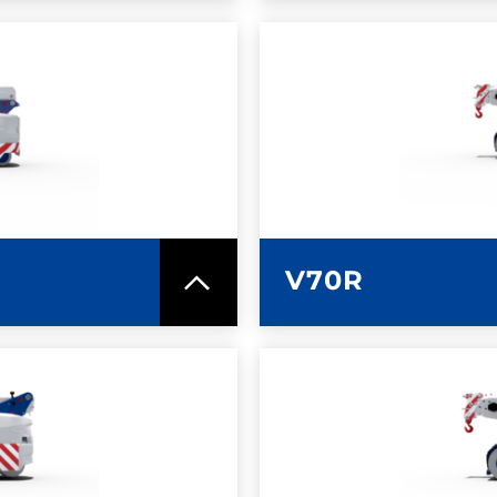
MAZIONI
ULTERI
ICA
SC
V70R
MAZIONI
ULTERI