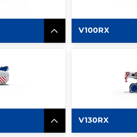
ICA
SC
V100RX
MAZIONI
ULTERI
ICA
SC
V130RX