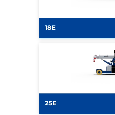
SCHEDA TECN
18E
ULTERIORI INFOR
SCHEDA TECN
25E