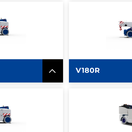
MAZIONI
ULTERI
ICA
SC
V180R
MAZIONI
ULTERI
ICA
SC