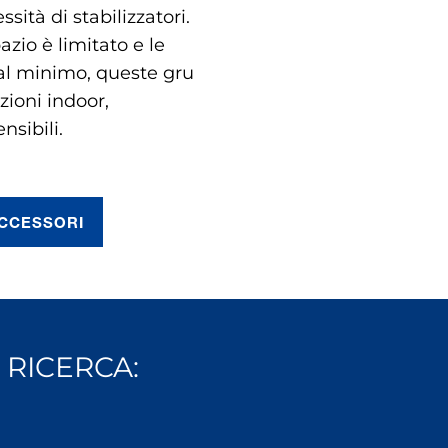
ssità di stabilizzatori.
zio è limitato e le
al minimo, queste gru
zioni indoor,
nsibili.
CCESSORI
 RICERCA: