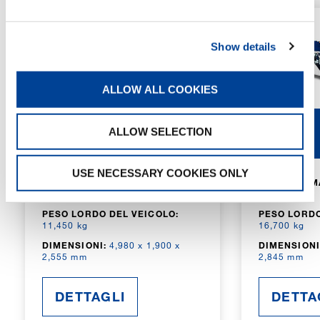
Show details
ALLOW ALL COOKIES
100SE
160SE
ALLOW SELECTION
USE NECESSARY COOKIES ONLY
CAPACITÀ MASSIMA DELLA GRU:
CAPACITÀ M
10,000 kg
16,000 kg
PESO LORDO DEL VEICOLO:
PESO LORDO
11,450 kg
16,700 kg
DIMENSIONI:
4,980 x 1,900 x
DIMENSIONI
2,555 mm
2,845 mm
DETTAGLI
DETTA