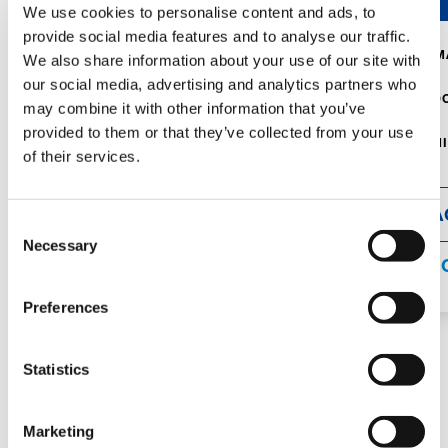
We use cookies to personalise content and ads, to
provide social media features and to analyse our traffic.
CAPACITÀ MASSIMA DELLA GRU:
CAPACITÀ M
We also share information about your use of our site with
5,000 kg
9,000 kg
our social media, advertising and analytics partners who
PESO LORDO DEL VEICOLO:
PESO LORDO
may combine it with other information that you’ve
5,500 kg
9,000 kg
provided to them or that they’ve collected from your use
DIMENSIONI:
3,030 x 1,400 x
DIMENSIONI
of their services.
2,070 mm
2,355 mm
DETTAGLI
DETTA
Consent
Necessary
Selection
SPECIFICHE
SPECIFI
Preferences
Statistics
CARRY DECK
Marketing